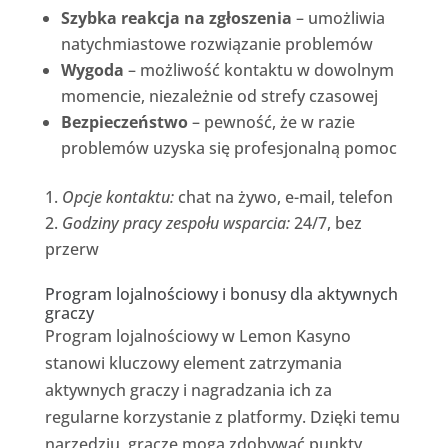
Szybka reakcja na zgłoszenia
– umożliwia
natychmiastowe rozwiązanie problemów
Wygoda
– możliwość kontaktu w dowolnym
momencie, niezależnie od strefy czasowej
Bezpieczeństwo
– pewność, że w razie
problemów uzyska się profesjonalną pomoc
Opcje kontaktu:
chat na żywo, e-mail, telefon
Godziny pracy zespołu wsparcia:
24/7, bez
przerw
Program lojalnościowy i bonusy dla aktywnych
graczy
Program lojalnościowy w Lemon Kasyno
stanowi kluczowy element zatrzymania
aktywnych graczy i nagradzania ich za
regularne korzystanie z platformy. Dzięki temu
narzędziu, gracze mogą zdobywać punkty