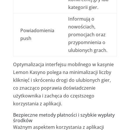
kategorii gier.
Informują o
nowościach,
Powiadomienia
promocjach oraz
push
przypomnienia o
ulubionych grach.
Optymalizacja interfejsu mobilnego w kasynie
Lemon Kasyno polega na minimalizacji liczby
kliknięć i skróceniu drogi do ulubionych gier,
co znacząco poprawia doświadczenie
użytkownika i zachęca do częstszego
korzystania z aplikacji.
Bezpieczne metody płatności i szybkie wypłaty
środków
Ważnym aspektem korzystania z aplikacji