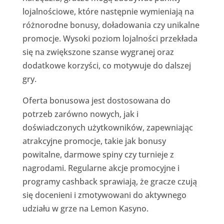
lojalnościowe, które następnie wymieniają na
różnorodne bonusy, doładowania czy unikalne
promocje. Wysoki poziom lojalności przekłada
się na zwiększone szanse wygranej oraz
dodatkowe korzyści, co motywuje do dalszej
gry.
Oferta bonusowa jest dostosowana do
potrzeb zarówno nowych, jak i
doświadczonych użytkowników, zapewniając
atrakcyjne promocje, takie jak bonusy
powitalne, darmowe spiny czy turnieje z
nagrodami. Regularne akcje promocyjne i
programy cashback sprawiają, że gracze czują
się docenieni i zmotywowani do aktywnego
udziału w grze na Lemon Kasyno.