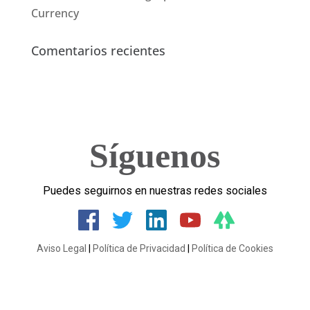
Currency
Comentarios recientes
Síguenos
Puedes seguirnos en nuestras redes sociales
Aviso Legal
|
Política de Privacidad
|
Política de Cookies