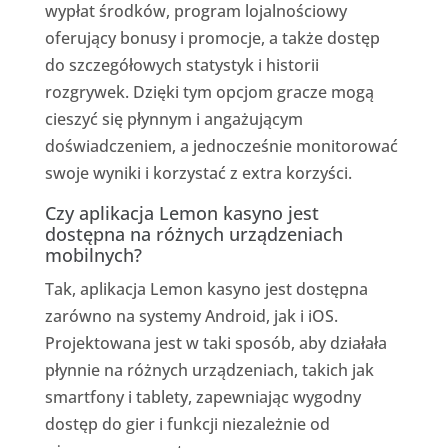
wypłat środków, program lojalnościowy
oferujący bonusy i promocje, a także dostęp
do szczegółowych statystyk i historii
rozgrywek. Dzięki tym opcjom gracze mogą
cieszyć się płynnym i angażującym
doświadczeniem, a jednocześnie monitorować
swoje wyniki i korzystać z extra korzyści.
Czy aplikacja Lemon kasyno jest
dostępna na różnych urządzeniach
mobilnych?
Tak, aplikacja Lemon kasyno jest dostępna
zarówno na systemy Android, jak i iOS.
Projektowana jest w taki sposób, aby działała
płynnie na różnych urządzeniach, takich jak
smartfony i tablety, zapewniając wygodny
dostęp do gier i funkcji niezależnie od