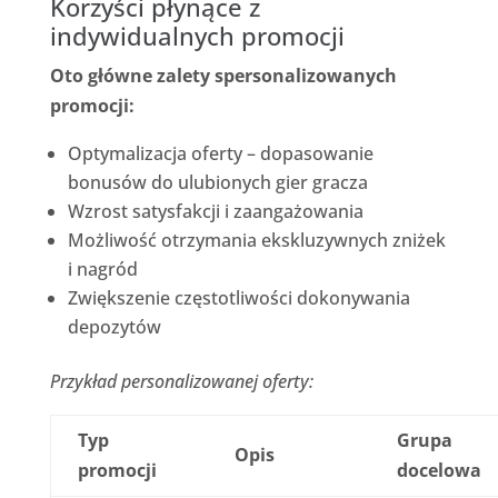
Korzyści płynące z
indywidualnych promocji
Oto główne zalety spersonalizowanych
promocji:
Optymalizacja oferty – dopasowanie
bonusów do ulubionych gier gracza
Wzrost satysfakcji i zaangażowania
Możliwość otrzymania ekskluzywnych zniżek
i nagród
Zwiększenie częstotliwości dokonywania
depozytów
Przykład personalizowanej oferty:
Typ
Grupa
Opis
promocji
docelowa