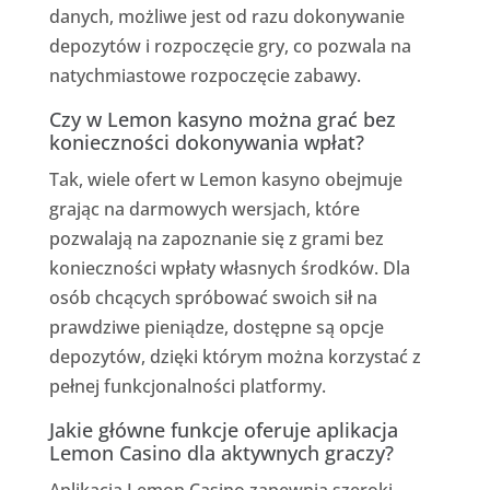
danych, możliwe jest od razu dokonywanie
depozytów i rozpoczęcie gry, co pozwala na
natychmiastowe rozpoczęcie zabawy.
Czy w Lemon kasyno można grać bez
konieczności dokonywania wpłat?
Tak, wiele ofert w Lemon kasyno obejmuje
grając na darmowych wersjach, które
pozwalają na zapoznanie się z grami bez
konieczności wpłaty własnych środków. Dla
osób chcących spróbować swoich sił na
prawdziwe pieniądze, dostępne są opcje
depozytów, dzięki którym można korzystać z
pełnej funkcjonalności platformy.
Jakie główne funkcje oferuje aplikacja
Lemon Casino dla aktywnych graczy?