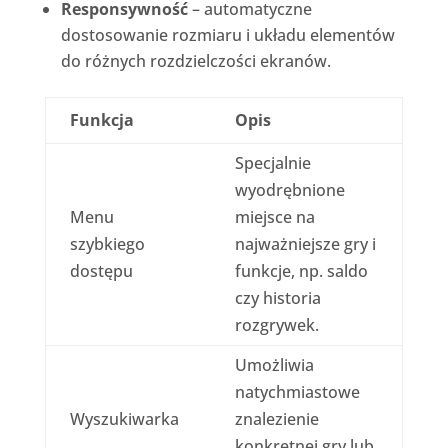
Responsywność
– automatyczne
dostosowanie rozmiaru i układu elementów
do różnych rozdzielczości ekranów.
Funkcja
Opis
Specjalnie
wyodrębnione
Menu
miejsce na
szybkiego
najważniejsze gry i
dostępu
funkcje, np. saldo
czy historia
rozgrywek.
Umożliwia
natychmiastowe
Wyszukiwarka
znalezienie
konkretnej gry lub